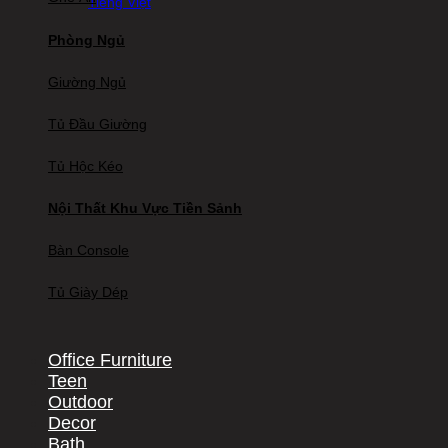
Tiếng Việt
Phòng Ngủ
Giường Ngủ
Tủ Đầu Giường
Tủ Hộc Kéo
Nội Thất Khu Vực Tiền Sảnh
Bàn Console
Tủ Giày Dép
Office Furniture
Teen
Outdoor
Decor
Bath