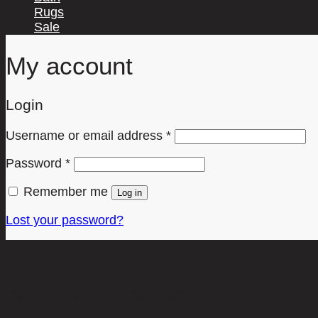
Rugs
Sale
My account
Login
Required
Username or email address
*
Required
Password
*
Remember me
Log in
Lost your password?
NHF VIETNAM