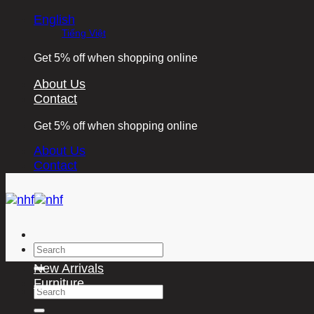
Skip
English
to
Tiếng Việt
content
Get 5% off when shopping online
About Us
Contact
Get 5% off when shopping online
About Us
Contact
Search
for:
New Arrivals
Furniture
Search
for: