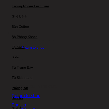
Living Room Furniture
Ghế Bành
Bàn Coffee
Bộ Phòng Khách
No products in the cart.
Kệ Sách
Return to shop
Cart
Sofa
Tủ Trưng Bày
Tủ Sideboard
No products in the cart.
Phòng Ăn
Return to shop
Bàn Ăn
English
Ghế Ăn