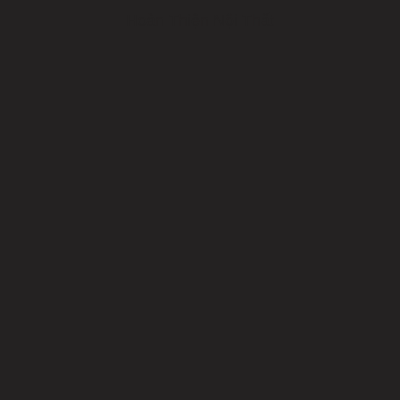
Hoàn Thiện Nội Thất