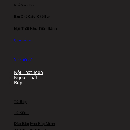
Ghế Giám Đốc
Bàn Ghế Cafe- Ghế Bar
Nội Thất Khu Tiền Sảnh
Quầy Lễ Tân
Xem tất cả
Nội Thất Teen
Ngoại Thất
Bếp
Tủ Bếp
Tủ Bếp L
Đảo Bếp
Đảo Bếp Milan