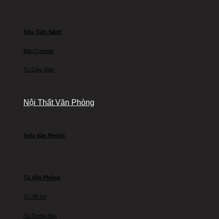
Khu Tiền Sảnh
Bàn Console
Tủ Giày Dép
Nội Thất Văn Phòng
Sofa Văn Phòng
Tủ Văn Phòng
Tủ Hồ Sơ
Tủ Trưng Bày