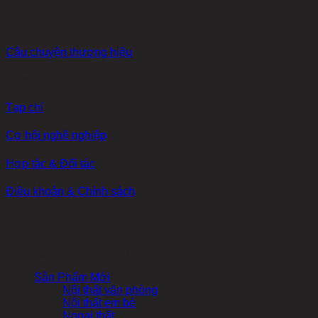
NHF Vietnam
Câu chuyện thương hiệu
Bộ sưu tập
Tạp chí
Cơ hội nghề nghiệp
Hợp tác & Đối tác
Điều khoản & Chính sách
Copyright [2014 - 2025] ©
NHF Vietnam
Sản Phẩm Mới
Nội thất văn phòng
Nội thất em bé
Ngoại thất