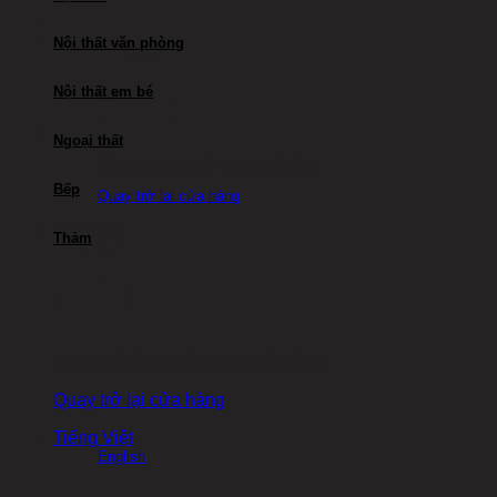
Nội thất văn phòng
Nội thất em bé
Ngoại thất
Chưa có sản phẩm trong giỏ hàng.
Bếp
Quay trở lại cửa hàng
Giỏ hàng
Thảm
Chưa có sản phẩm trong giỏ hàng.
Quay trở lại cửa hàng
Tiếng Việt
English