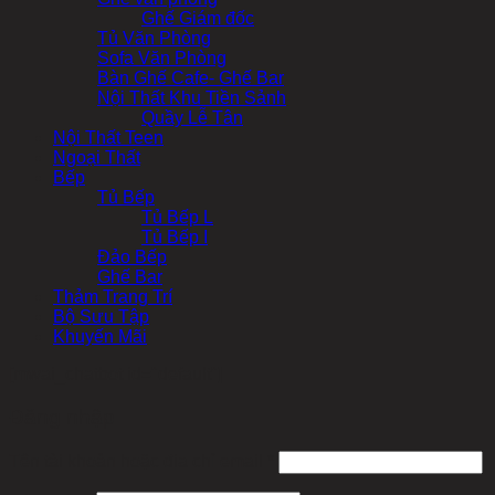
Ghế Giám đốc
Tủ Văn Phòng
Sofa Văn Phòng
Bàn Ghế Cafe- Ghế Bar
Nội Thất Khu Tiền Sảnh
Quầy Lễ Tân
Nội Thất Teen
Ngoại Thất
Bếp
Tủ Bếp
Tủ Bếp L
Tủ Bếp I
Đảo Bếp
Ghế Bar
Thảm Trang Trí
Bộ Sưu Tập
Khuyến Mãi
[mwai_chatbot id="default"]
Đăng nhập
Bắt
Tên tài khoản hoặc địa chỉ email
*
buộc