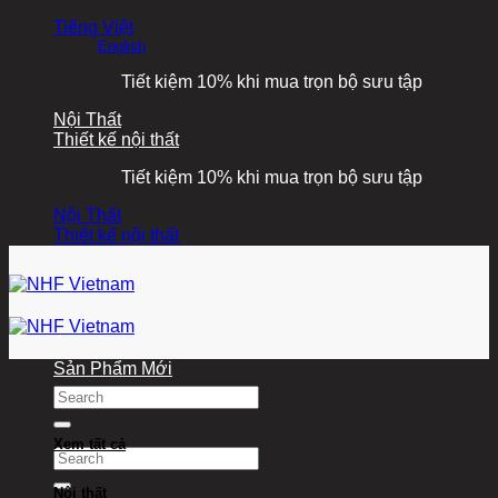
Bỏ
Tiếng Việt
qua
English
nội
Tiết kiệm 10% khi mua trọn bộ sưu tập
dung
Nội Thất
Thiết kế nội thất
Tiết kiệm 10% khi mua trọn bộ sưu tập
Nội Thất
Thiết kế nội thất
Sản Phẩm Mới
Tìm
kiếm:
Xem tất cả
Tìm
kiếm:
Nội thất