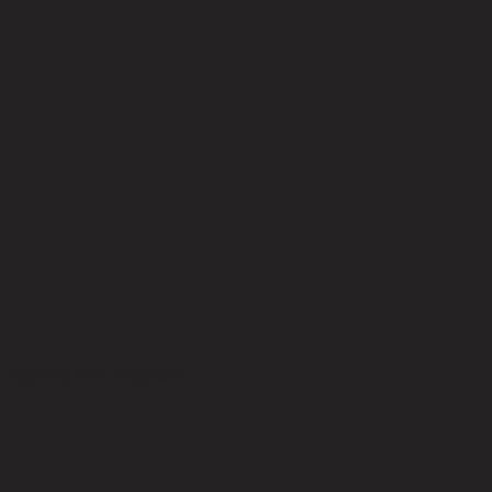
Liên Hệ NHF Vietnam