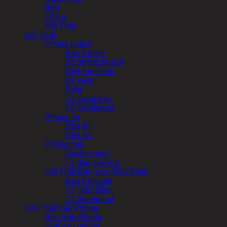
Bếp
Thảm
Nội Thất
Nội Thất
Phòng khách
Bàn Coffee
Bộ phòng khách
Ghế Armchair
Kệ sách
Sofa
Tủ trưng bày
Tủ Sideboard
Phòng ăn
Bàn ăn
Ghế ăn
Phòng ngủ
Giường ngủ
Tủ đầu giường
Nội Thất Khu Vực Tiền Sảnh
Bàn Console
Tủ Giày Dép
Tủ Sideboard
Nội Thất Văn Phòng
Bàn Văn Phòng
Ghế văn phòng