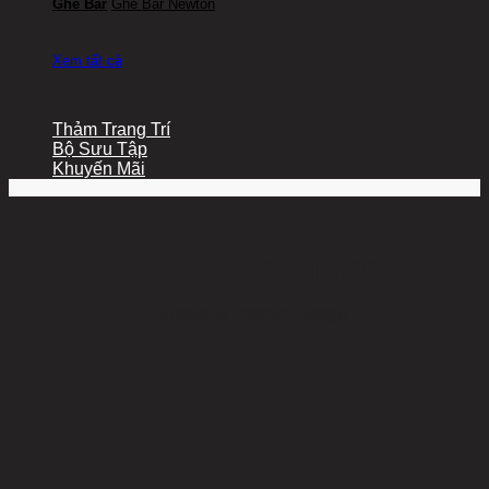
Ghế Bar
Ghế Bar Newton
Xem tất cả
Thảm Trang Trí
Bộ Sưu Tập
Khuyến Mãi
NHF Vietnam
Furniture & Interior Design