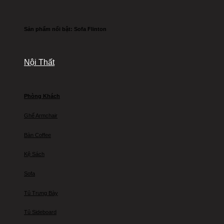
Sản phẩm nổi bật: Sofa Flinton
Nội Thất
Phòng Khách
Ghế Armchair
Bàn Coffee
Kệ Sách
Sofa
Tủ Trưng Bày
Tủ Sideboard