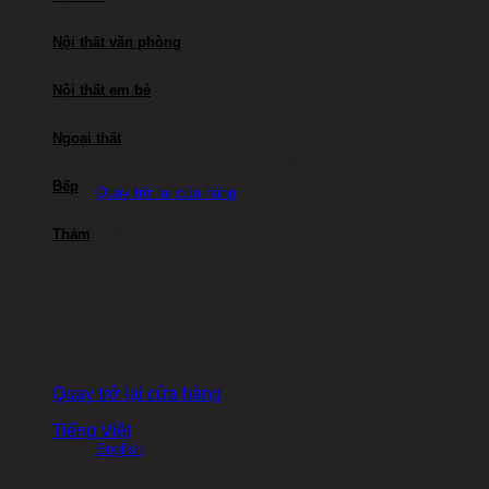
Nội thất văn phòng
Nội thất em bé
Ngoại thất
Chưa có sản phẩm trong giỏ hàng.
Bếp
Quay trở lại cửa hàng
Giỏ hàng
Thảm
Chưa có sản phẩm trong giỏ hàng.
Quay trở lại cửa hàng
Tiếng Việt
English