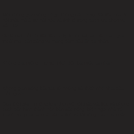
Một không gian sống có gu không nằm ở sự đắt tiền của đồ
nội thất, mà ở sự hài hòa và tinh tế trong cách lựa chọn và
sắp đặt.
Đó là nơi mỗi chi tiết đều có lý do tồn tại, tạo nên cảm giác
thoải mái, cân bằng và mang đậm dấu ấn cá nhân.
Không gian sống – từ sở thích đến bản sắc cá nhân
Không gian sống bắt đầu từ những sở thích nhỏ nhất của
mỗi người.
Qua thời gian, những lựa chọn về nội thất, vật liệu và phong
cách dần hình thành nên bản sắc riêng, biến ngôi nhà trở
thành nơi phản ánh rõ nét cá tính và lối sống của chủ nhân.