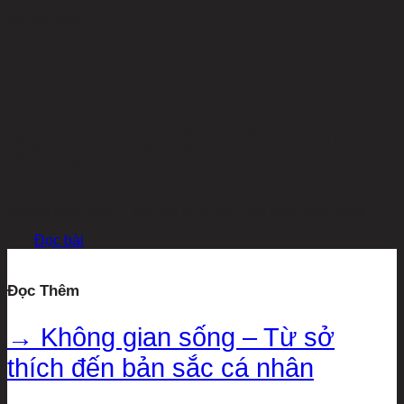
29.500.000
₫
Xu hướng nội thất năm
2026
Không gian sống – vật liệu tự nhiên – gu sống bền vững
Đọc bài
Đọc Thêm
→ Không gian sống – Từ sở
thích đến bản sắc cá nhân