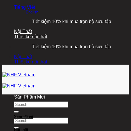
Bỏ
Tiếng Việt
qua
English
nội
Tiết kiệm 10% khi mua trọn bộ sưu tập
dung
Nội Thất
Thiết kế nội thất
Tiết kiệm 10% khi mua trọn bộ sưu tập
Nội Thất
Thiết kế nội thất
Sản Phẩm Mới
Tìm
kiếm:
Xem tất cả
Tìm
kiếm:
Nội thất