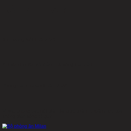
BÀI VIẾT MỚI
Xu Hướng Nội Thất 2026
Khi sự tự nhiên trở thành Gu sống toàn cầu
Phong cách Japandi năm 2026
Vì sao phong cách tối giản đang trở thành chuẩn mực của
không gian sống có gu?