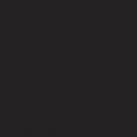
CÂU CHUYỆN NỘI THẤT