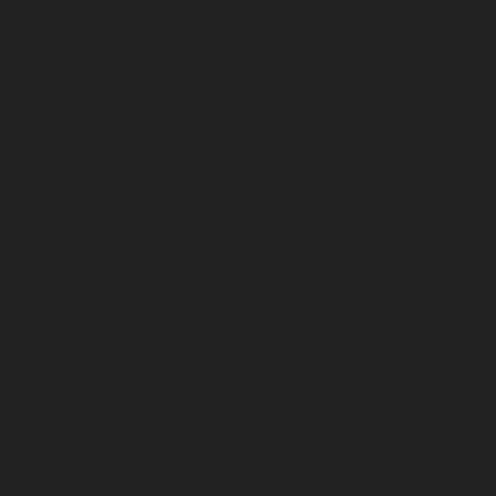
Không gian sống – từ sở thích đến bản sắc cá nhân
Triết lý không gian sống của NHF Vietnam
Nội thất gỗ sồi – Gu sống tinh tế
Nội thất gỗ sồi là sự kết hợp giữa vẻ đẹp tự nhiên, thiết kế
tinh giản và giá trị bền vững.
Không chỉ tạo nên không gian sống ấm áp và hiện đại, gỗ sồi
còn thể hiện gu sống tinh tế của những người yêu nội thất gỗ
tự nhiên và trân trọng chất lượng thật.