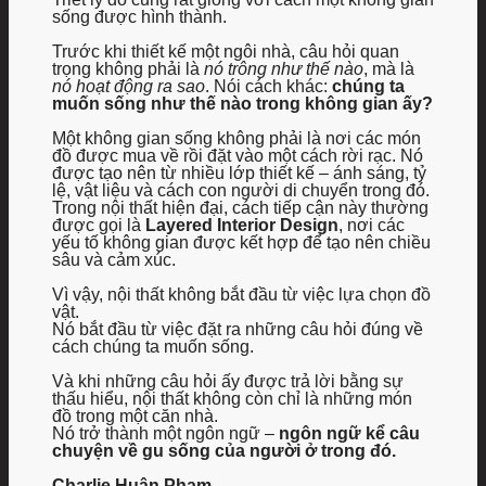
sống được hình thành.
Trước khi thiết kế một ngôi nhà, câu hỏi quan
trọng không phải là
nó trông như thế nào
, mà là
nó hoạt động ra sao
. Nói cách khác:
chúng ta
muốn sống như thế nào trong không gian ấy?
Một không gian sống không phải là nơi các món
đồ được mua về rồi đặt vào một cách rời rạc. Nó
được tạo nên từ nhiều lớp thiết kế – ánh sáng, tỷ
lệ, vật liệu và cách con người di chuyển trong đó.
Trong nội thất hiện đại, cách tiếp cận này thường
được gọi là
Layered Interior Design
, nơi các
yếu tố không gian được kết hợp để tạo nên chiều
sâu và cảm xúc.
Vì vậy, nội thất không bắt đầu từ việc lựa chọn đồ
vật.
Nó bắt đầu từ việc đặt ra những câu hỏi đúng về
cách chúng ta muốn sống.
Và khi những câu hỏi ấy được trả lời bằng sự
thấu hiểu, nội thất không còn chỉ là những món
đồ trong một căn nhà.
Nó trở thành một ngôn ngữ –
ngôn ngữ kể câu
chuyện về gu sống của người ở trong đó.
Charlie Huân Phạm