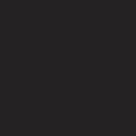
GU SỐNG & NỘI THẤT