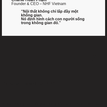
Founder & CEO – NHF Vietnam
“Nội thất không chỉ lấp đầy một
không gian.
Nó định hình cách con người sống
trong không gian đó.”
PHONG CÁCH NỘI THẤT
Phong cách Japandi năm 2026
Vì sao phong cách tối giản đang trở thành chuẩn mực của