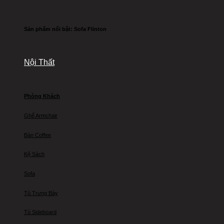
Sản phẩm nổi bật: Sofa Flinton
Nội Thất
Phòng Khách
Ghế Armchair
Bàn Coffee
Kệ Sách
Sofa
Tủ Trưng Bày
Tủ Sideboard