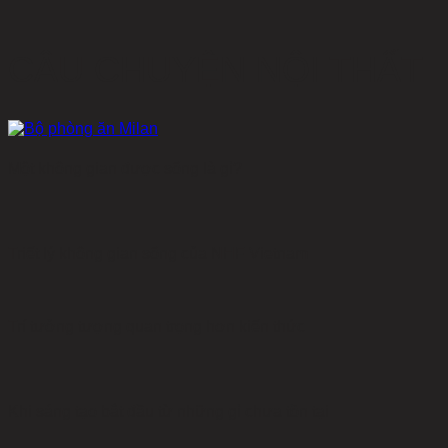
CÂU CHUYỆN NỘI THẤT
Một không gian được sống là gì?
Triết lý không gian sống của NHF Vietnam
Trí tưởng tượng quan trọng hơn kiến thức
Khi sáng tạo bắt đầu từ những gì chưa tồn tại