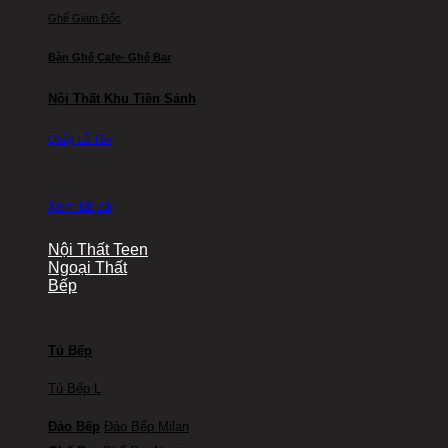
Ghế Giám Đốc
Bàn Ghế Cafe- Ghế Bar
Nội Thất Khu Tiền Sảnh
Quầy Lễ Tân
Xem tất cả
Nội Thất Teen
Ngoại Thất
Bếp
Tủ Bếp
Tủ Bếp L
Đảo Bếp
Đảo Bếp Milan