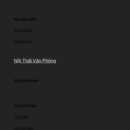
Khu Tiền Sảnh
Bàn Console
Tủ Giày Dép
Nội Thất Văn Phòng
Sofa Văn Phòng
Tủ Văn Phòng
Tủ Hồ Sơ
Tủ Trưng Bày