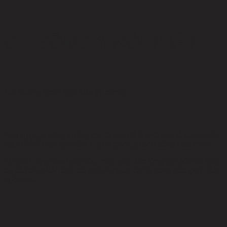
GU SỐNG & NỘI THẤT
Nội thất là ngôn ngữ của gu sống
Không gian sống không chỉ là nơi để ở, mà còn là cách mỗi
người thể hiện gu thẩm mỹ và phong cách sống của mình.
Từ cách lựa chọn vật liệu, màu sắc đến từng chi tiết nội thất,
tất cả đều phản ánh cá tính và quan điểm sống của chủ nhân
ngôi nhà.