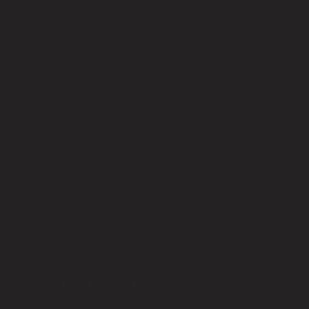
Không gian sống có Gu là gì ?