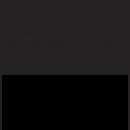
Chọn phòng khách theo phong cách sống của bạn
Phòng khách không chỉ là nơi tiếp khách mà còn là trung tâm
của không gian sống.
Việc lựa chọn sofa, bàn trà hay kệ tivi theo phong cách sống
sẽ giúp căn phòng trở nên hài hòa, tạo nên một không gian
vừa đẹp mắt vừa phản ánh đúng gu thẩm mỹ của gia chủ.