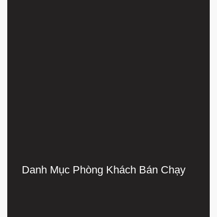
29.500.000
₫
Giảm 10% khi
mua trọn bộ
Danh Mục Phòng Khách Bán Chạy