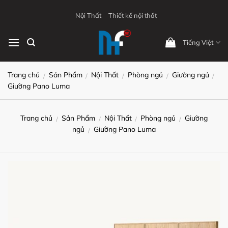
Bỏ
Nội Thất
Thiết kế nội thất
qua
nội
Tiếng Việt
dung
Trang chủ
Sản Phẩm
Nội Thất
Phòng ngủ
Giường ngủ
/
/
/
/
/
Giường Pano Luma
Trang chủ
Sản Phẩm
Nội Thất
Phòng ngủ
Giường
/
/
/
/
ngủ
Giường Pano Luma
/