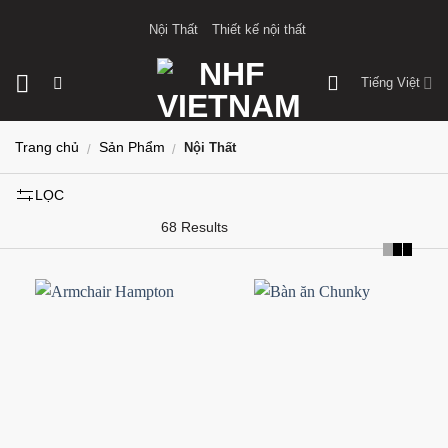
Bỏ
Nội Thất
Thiết kế nội thất
qua
nội
Tiếng Việt
dung
Trang chủ
Sản Phẩm
Nội Thất
/
/
LỌC
68 Results