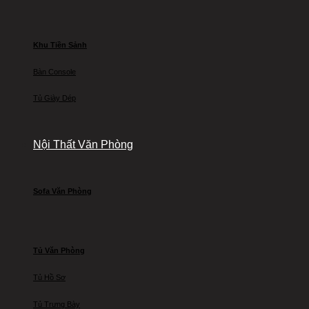
Khu Tiền Sảnh
Bàn Console
Tủ Giày Dép
Nội Thất Văn Phòng
Sofa Văn Phòng
Tủ Văn Phòng
Tủ Hồ Sơ
Tủ Trưng Bày