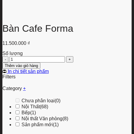
Bàn Cafe Forma
11.500.000
₫
Số lượng
Bàn
Cafe
Thêm vào giỏ hàng
Forma
In chi tiết sản phẩm
số
Filters
lượng
Category
+
Chưa phân loại
(0)
Nội Thất
(68)
Bếp
(1)
Nội thất Văn phòng
(8)
Sản phẩm mới
(1)