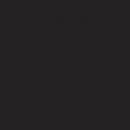
Hoàn Thiện Nội Thất