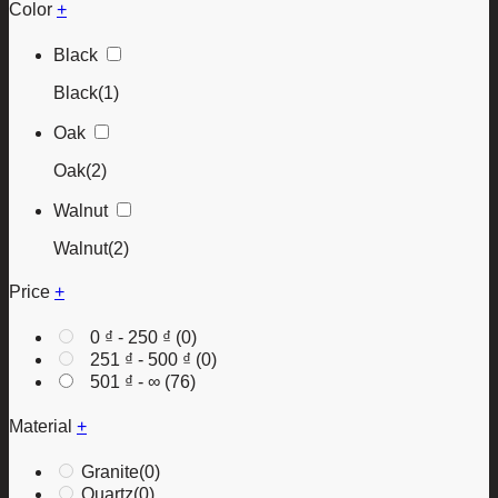
Color
+
Black
Black
(1)
Oak
Oak
(2)
Walnut
Walnut
(2)
Price
+
0
₫
-
250
₫
(0)
251
₫
-
500
₫
(0)
501
₫
- ∞ (76)
Material
+
Granite
(0)
Quartz
(0)