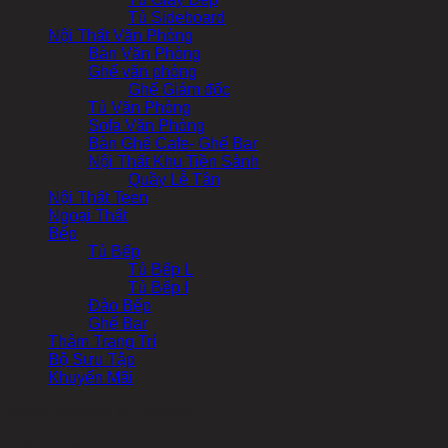
Tủ Sideboard
Nội Thất Văn Phòng
Bàn Văn Phòng
Ghế văn phòng
Ghế Giám đốc
Tủ Văn Phòng
Sofa Văn Phòng
Bàn Ghế Cafe- Ghế Bar
Nội Thất Khu Tiền Sảnh
Quầy Lễ Tân
Nội Thất Teen
Ngoại Thất
Bếp
Tủ Bếp
Tủ Bếp L
Tủ Bếp I
Đảo Bếp
Ghế Bar
Thảm Trang Trí
Bộ Sưu Tập
Khuyến Mãi
[mwai_chatbot id="default"]