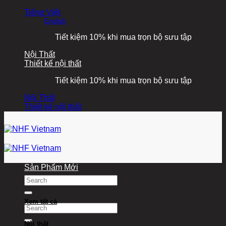
Bỏ
Tiếng Việt
qua
English
nội
Tiết kiệm 10% khi mua trọn bộ sưu tập
dung
Nội Thất
Thiết kế nội thất
Tiết kiệm 10% khi mua trọn bộ sưu tập
Nội Thất
Thiết kế nội thất
Sản Phẩm Mới
Tìm
kiếm:
Xem tất cả
Tìm
kiếm:
Nội thất