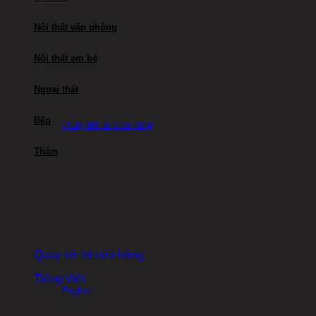
Nội thất văn phòng
Nội thất em bé
Ngoại thất
Chưa có sản phẩm trong giỏ hàng.
Bếp
Quay trở lại cửa hàng
Giỏ hàng
Thảm
Chưa có sản phẩm trong giỏ hàng.
Quay trở lại cửa hàng
Tiếng Việt
English