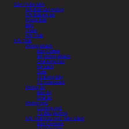
Sản Phẩm Mới
Nội thất văn phòng
Nội thất em bé
Ngoại thất
Bếp
Thảm
Nội Thất
Nội Thất
Phòng khách
Bàn Coffee
Bộ phòng khách
Ghế Armchair
Kệ sách
Sofa
Tủ trưng bày
Tủ Sideboard
Phòng ăn
Bàn ăn
Ghế ăn
Phòng ngủ
Giường ngủ
Tủ đầu giường
Nội Thất Khu Vực Tiền Sảnh
Bàn Console
Tủ Giày Dép