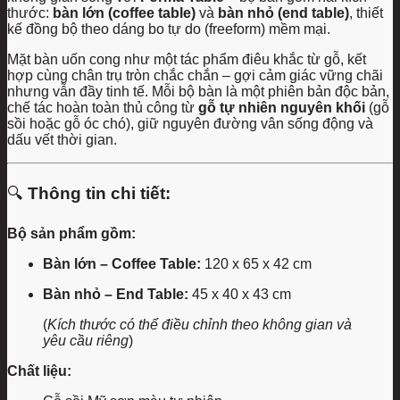
thước:
bàn lớn (coffee table)
và
bàn nhỏ (end table)
, thiết
kế đồng bộ theo dáng bo tự do (freeform) mềm mại.
Mặt bàn uốn cong như một tác phẩm điêu khắc từ gỗ, kết
hợp cùng chân trụ tròn chắc chắn – gợi cảm giác vững chãi
nhưng vẫn đầy tinh tế. Mỗi bộ bàn là một phiên bản độc bản,
chế tác hoàn toàn thủ công từ
gỗ tự nhiên nguyên khối
(gỗ
sồi hoặc gỗ óc chó), giữ nguyên đường vân sống động và
dấu vết thời gian.
🔍
Thông tin chi tiết:
Bộ sản phẩm gồm:
Bàn lớn – Coffee Table:
120 x 65 x 42 cm
Bàn nhỏ – End Table:
45 x 40 x 43 cm
(
Kích thước có thể điều chỉnh theo không gian và
yêu cầu riêng
)
Chất liệu: