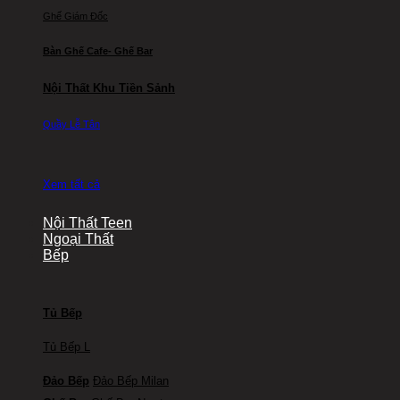
Ghế Giám Đốc
Bàn Ghế Cafe- Ghế Bar
Nội Thất Khu Tiền Sảnh
Quầy Lễ Tân
Xem tất cả
Nội Thất Teen
Ngoại Thất
Bếp
Tủ Bếp
Tủ Bếp L
Đảo Bếp
Đảo Bếp Milan