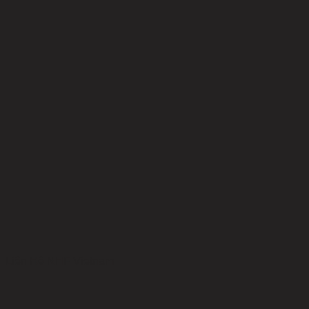
Liên Hệ NHF Vietnam