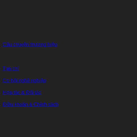
NHF Vietnam
Câu chuyện thương hiệu
Bộ sưu tập
Tạp chí
Cơ hội nghề nghiệp
Hợp tác & Đối tác
Điều khoản & Chính sách
Copyright [2014 - 2025] ©
NHF Vietnam