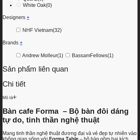
White Oak
(0)
Designers
+
NHF Vietnam
(32)
Brands
+
Andrew Molleur
(1)
BassamFellows
(1)
Sản phẩm liên quan
Chi tiết
Mô tả
Bàn cafe Forma – Bộ bàn đôi dáng
tự do, tinh thần nghệ thuật
Mang tinh thần nghệ thuật đương đại và vẻ đẹp tự nhiên vào
không gian sống với
Forma Table
– bộ bàn gồm hai kích