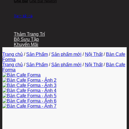
Ghế Bar
Ghế Bar Newton
Xem tất cả
Thảm Trang Trí
Bộ Sưu Tập
Khuyến Mãi
Trang chủ
/
Sản Phẩm
/
Sản phẩm mới
/
Nội Thất
/
Bàn Cafe
Forma
Trang chủ
/
Sản Phẩm
/
Sản phẩm mới
/
Nội Thất
/
Bàn Cafe
Forma