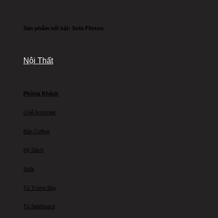
Sản phẩm nổi bật: Sofa Flinton
Nội Thất
Phòng Khách
Ghế Armchair
Bàn Coffee
Kệ Sách
Sofa
Tủ Trưng Bày
Tủ Sideboard