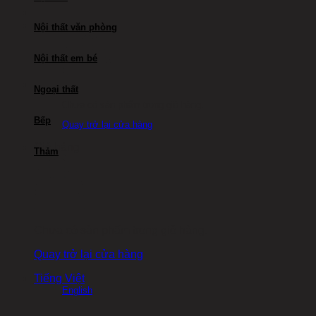
Nội thất văn phòng
Nội thất em bé
Ngoại thất
Chưa có sản phẩm trong giỏ hàng.
Bếp
Quay trở lại cửa hàng
Giỏ hàng
Thảm
Chưa có sản phẩm trong giỏ hàng.
Quay trở lại cửa hàng
Tiếng Việt
English