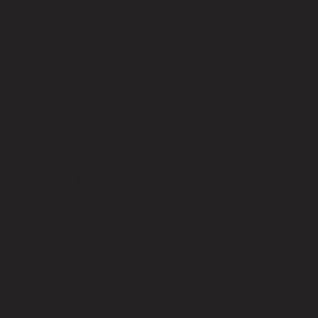
Liên Hệ NHF Vietnam