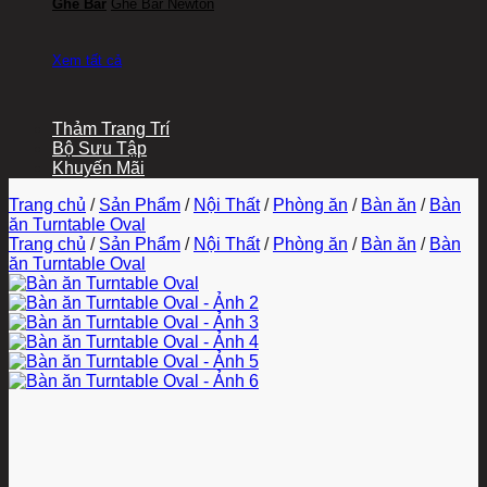
Ghế Bar
Ghế Bar Newton
Xem tất cả
Thảm Trang Trí
Bộ Sưu Tập
Khuyến Mãi
Trang chủ
/
Sản Phẩm
/
Nội Thất
/
Phòng ăn
/
Bàn ăn
/
Bàn
ăn Turntable Oval
Trang chủ
/
Sản Phẩm
/
Nội Thất
/
Phòng ăn
/
Bàn ăn
/
Bàn
ăn Turntable Oval