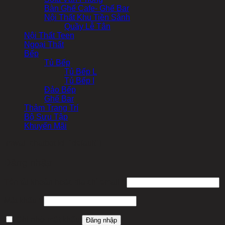
Bàn Ghế Cafe- Ghế Bar
Nội Thất Khu Tiền Sảnh
Quầy Lễ Tân
Nội Thất Teen
Ngoại Thất
Bếp
Tủ Bếp
Tủ Bếp L
Tủ Bếp I
Đảo Bếp
Ghế Bar
Thảm Trang Trí
Bộ Sưu Tập
Khuyến Mãi
[mwai_chatbot id="default"]
Đăng nhập
Bắt
Tên tài khoản hoặc địa chỉ email
*
buộc
Bắt
Mật khẩu
*
buộc
Ghi nhớ mật khẩu
Đăng nhập