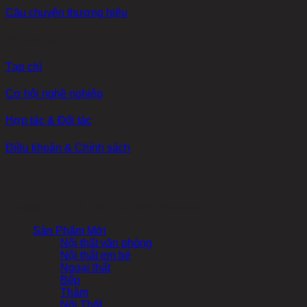
Câu chuyện thương hiệu
Bộ sưu tập
Tạp chí
Cơ hội nghề nghiệp
Hợp tác & Đối tác
Điều khoản & Chính sách
Copyright [2014 - 2025] ©
NHF Vietnam
Sản Phẩm Mới
Nội thất văn phòng
Nội thất em bé
Ngoại thất
Bếp
Thảm
Nội Thất