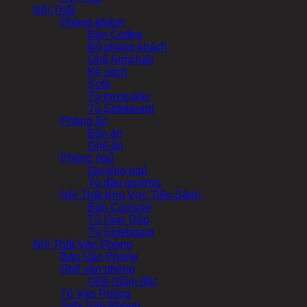
Nội Thất
Phòng khách
Bàn Coffee
Bộ phòng khách
Ghế Armchair
Kệ sách
Sofa
Tủ trưng bày
Tủ Sideboard
Phòng ăn
Bàn ăn
Ghế ăn
Phòng ngủ
Giường ngủ
Tủ đầu giường
Nội Thất Khu Vực Tiền Sảnh
Bàn Console
Tủ Giày Dép
Tủ Sideboard
Nội Thất Văn Phòng
Bàn Văn Phòng
Ghế văn phòng
Ghế Giám đốc
Tủ Văn Phòng
Sofa Văn Phòng