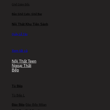
Ghế Giám Đốc
Bàn Ghế Cafe- Ghế Bar
Nội Thất Khu Tiền Sảnh
Quầy Lễ Tân
Xem tất cả
Nội Thất Teen
Ngoại Thất
Bếp
Tủ Bếp
Tủ Bếp L
Đảo Bếp
Đảo Bếp Milan