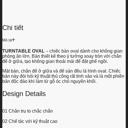
chọn
có
thể
được
chọn
Chi tiết
trên
trang
sản
Mô tả
phẩm
TURNTABLE OVAL
– chiếc bàn oval dành cho không gian
phòng ăn lớn. Bàn thiết kế theo ý tưởng xoay tròn với chân
đế ở giữa, tạo không gian thoải mái để đặt ghế ngồi.
Mặt bàn, chân đế ở giữa và đế sàn đều là hình oval. Chiếc
bàn này đòi hỏi kỹ thuật thủ công rất tinh xảo và là một phiên
bản độc đáo khi làm từ gỗ óc chó nguyên khối.
Design Details
01
Chân trụ to chắc chắn
02
Chế tác với kỹ thuật cao