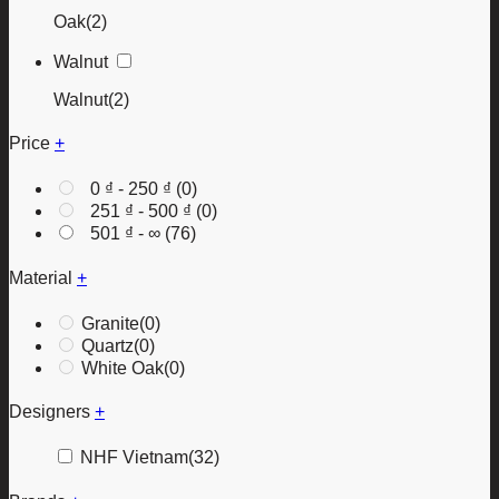
Oak
(2)
Walnut
Walnut
(2)
Price
+
0
₫
-
250
₫
(0)
251
₫
-
500
₫
(0)
501
₫
- ∞ (76)
Material
+
Granite
(0)
Quartz
(0)
White Oak
(0)
Designers
+
NHF Vietnam
(32)