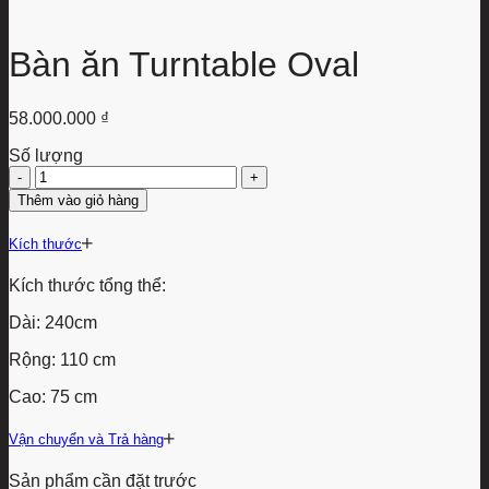
Bàn ăn Turntable Oval
58.000.000
₫
Số lượng
Bàn
ăn
Thêm vào giỏ hàng
Turntable
Oval
Kích thước
số
lượng
Kích thước tổng thể:
Dài: 240cm
Rộng: 110 cm
Cao: 75 cm
Vận chuyển và Trả hàng
Sản phẩm cần đặt trước