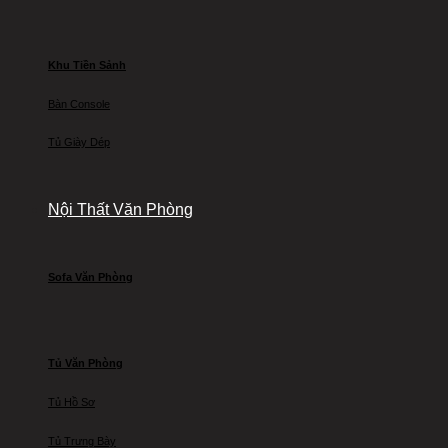
Khu Tiền Sảnh
Bàn Console
Tủ Giày Dép
Nội Thất Văn Phòng
Sofa Văn Phòng
Tủ Văn Phòng
Tủ Hồ Sơ
Tủ Trưng Bày