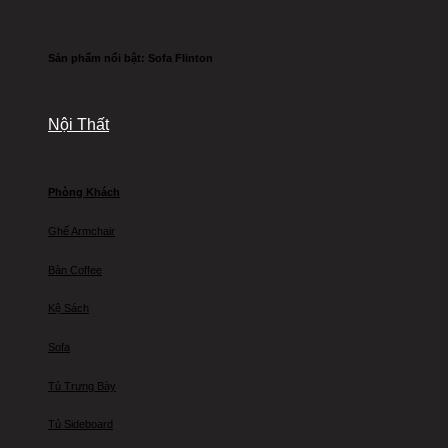
Sản phẩm nổi bật: Sofa Flinton
Nội Thất
Phòng Khách
Ghế Armchair
Bàn Coffee
Kệ Sách
Sofa
Tủ Trưng Bày
Tủ Sideboard