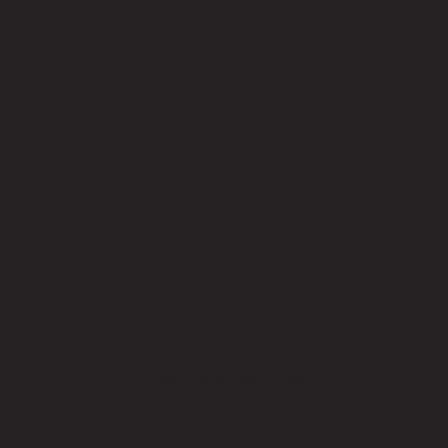
Hoàn Thiện Nội Thất