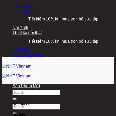
Bỏ
Tiếng Việt
qua
English
nội
Tiết kiệm 10% khi mua trọn bộ sưu tập
dung
Nội Thất
Thiết kế nội thất
Tiết kiệm 10% khi mua trọn bộ sưu tập
Nội Thất
Thiết kế nội thất
Sản Phẩm Mới
Tìm
kiếm:
Xem tất cả
Tìm
kiếm:
Nội thất