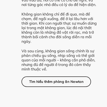
vào vừa đủ, nơi cơ thể có chỗ để nghỉ, và
nơi từng góc nhỏ đều có lý do để hiện diện.
Không gian không chỉ để đi qua, mà để
chạm, để ngồi xuống, để ở lại lâu hơn với
thời gian. Khi con người thực sự muốn dừng
lại trong một không gian, lúc đó nội thất
không còn là những đồ vật rời rạc, mà trở
thành bối cảnh cho đời sống diễn ra mỗi
ngày.
Và sau cùng, không gian sống chính là sự
phản chiếu gu sống, nhịp sống và thế giới
quan của mỗi người – không cần phô diễn,
nhưng đủ để người ở trong đó cảm thấy
mình thuộc về.
Tìm hiểu thêm phòng ăn Newton