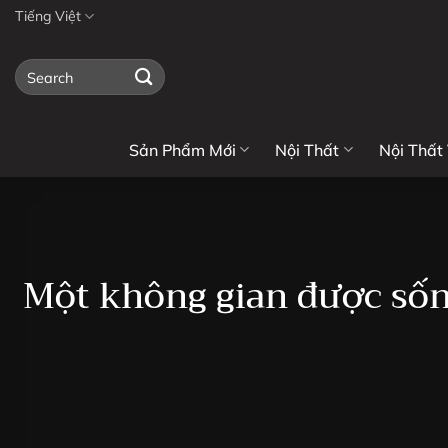
Bỏ
Tiếng Việt
qua
nội
Tìm
kiếm:
dung
Sản Phẩm Mới
Nội Thất
Nội Thất
Một không gian được sống