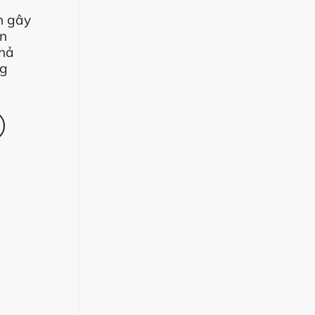
n gây
on
thả
ng