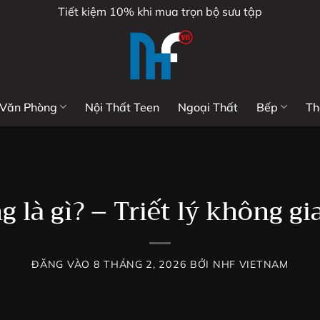
Tiết kiệm 10% khi mua trọn bộ sưu tập
 Văn Phòng
Nội Thất Teen
Ngoại Thất
Bếp
Th
 là gì? – Triết lý không 
ĐĂNG VÀO
8 THÁNG 2, 2026
BỞI
NHF VIETNAM