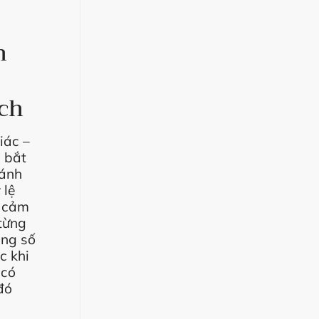
n
ích
iác –
 bắt
 ánh
 lệ
à cảm
từng
ằng số
c khi
 có
đó