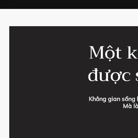
Một k
được 
Không gian sống k
Mà là