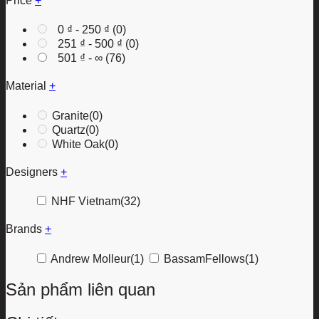
Price
+
0
₫
-
250
₫
(0)
251
₫
-
500
₫
(0)
501
₫
- ∞ (76)
Material
+
Granite
(0)
Quartz
(0)
White Oak
(0)
Designers
+
NHF Vietnam
(32)
Brands
+
Andrew Molleur
(1)
BassamFellows
(1)
Sản phẩm liên quan