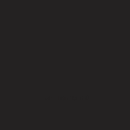
Hoàn Thiện Nội Thất