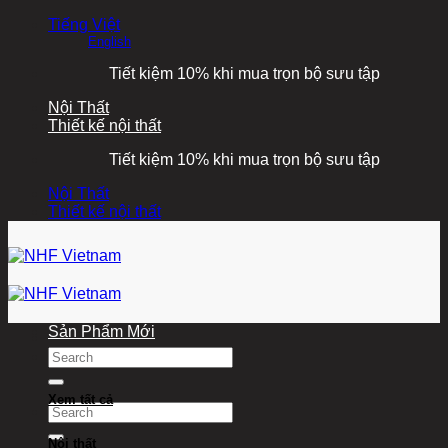
Bỏ
Tiếng Việt
qua
English
nội
Tiết kiệm 10% khi mua trọn bộ sưu tập
dung
Nội Thất
Thiết kế nội thất
Tiết kiệm 10% khi mua trọn bộ sưu tập
Nội Thất
Thiết kế nội thất
Sản Phẩm Mới
Tìm
kiếm:
Xem tất cả
Tìm
kiếm:
Nội thất