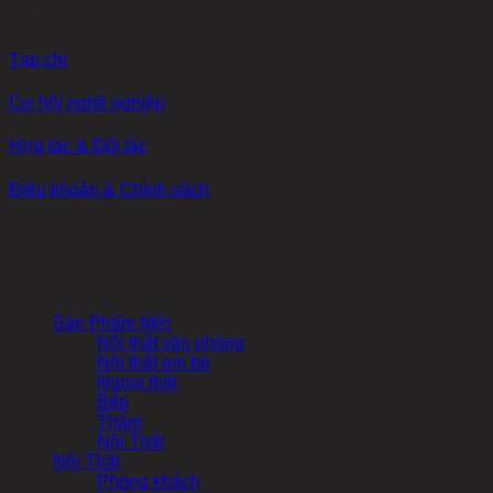
Bộ sưu tập
Tạp chí
Cơ hội nghề nghiệp
Hợp tác & Đối tác
Điều khoản & Chính sách
Copyright [2014 - 2025] ©
NHF Vietnam
Sản Phẩm Mới
Nội thất văn phòng
Nội thất em bé
Ngoại thất
Bếp
Thảm
Nội Thất
Nội Thất
Phòng khách