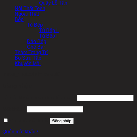
Quầy Lễ Tân
Nội Thất Teen
Ngoại Thất
Bếp
Tủ Bếp
Tủ Bếp L
Tủ Bếp I
Đảo Bếp
Ghế Bar
Thảm Trang Trí
Bộ Sưu Tập
Khuyến Mãi
[mwai_chatbot id="default"]
Đăng nhập
Bắt
Tên tài khoản hoặc địa chỉ email
*
buộc
Bắt
Mật khẩu
*
buộc
Ghi nhớ mật khẩu
Đăng nhập
Quên mật khẩu?