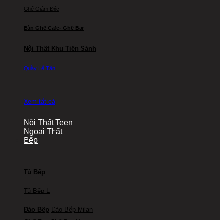
Ghế Giám Đốc
Bàn Ghế Cafe- Ghế Bar
Nội Thất Khu Tiền Sảnh
Quầy Lễ Tân
Xem tất cả
Nội Thất Teen
Ngoại Thất
Bếp
Tủ Bếp
Tủ Bếp L
Đảo Bếp
Đảo Bếp Milan