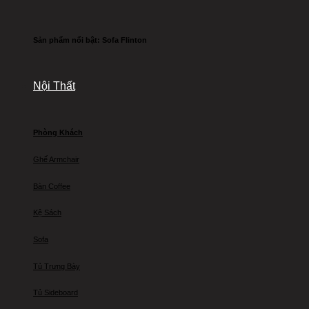
Sản phẩm nổi bật: Sofa Flinton
Nội Thất
Phòng Khách
Ghế Armchair
Bàn Coffee
Kệ Sách
Sofa
Tủ Trưng Bày
Tủ Sideboard