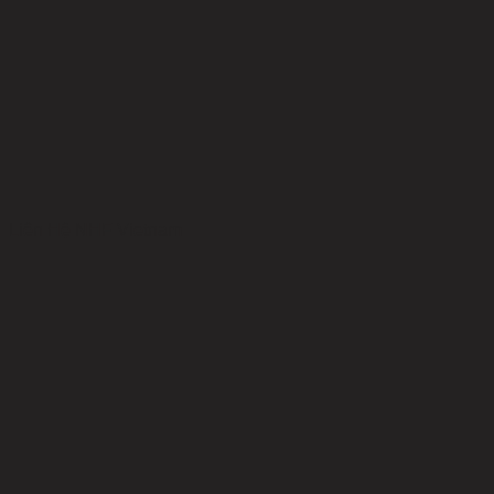
Liên Hệ NHF Vietnam