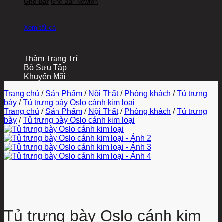
Ghế Bar
Ghế Bar Newton
Xem tất cả
Thảm Trang Trí
Bộ Sưu Tập
Khuyến Mãi
Trang chủ
/
Sản Phẩm
/
Nội Thất
/
Phòng khách
/
Tủ trưng
bày
/
Tủ trưng bày Oslo cánh kim loại
Trang chủ
/
Sản Phẩm
/
Nội Thất
/
Phòng khách
/
Tủ trưng
bày
/
Tủ trưng bày Oslo cánh kim loại
Tủ trưng bày Oslo cánh kim