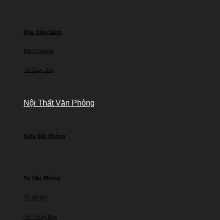
Khu Tiền Sảnh
Bàn Console
Tủ Giày Dép
Nội Thất Văn Phòng
Sofa Văn Phòng
Tủ Văn Phòng
Tủ Hồ Sơ
Tủ Trưng Bày