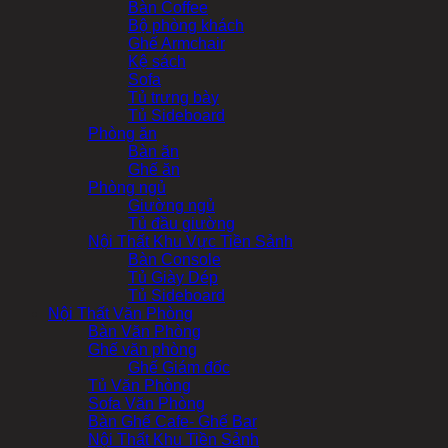
Bàn Coffee
Bộ phòng khách
Ghế Armchair
Kệ sách
Sofa
Tủ trưng bày
Tủ Sideboard
Phòng ăn
Bàn ăn
Ghế ăn
Phòng ngủ
Giường ngủ
Tủ đầu giường
Nội Thất Khu Vực Tiền Sảnh
Bàn Console
Tủ Giày Dép
Tủ Sideboard
Nội Thất Văn Phòng
Bàn Văn Phòng
Ghế văn phòng
Ghế Giám đốc
Tủ Văn Phòng
Sofa Văn Phòng
Bàn Ghế Cafe- Ghế Bar
Nội Thất Khu Tiền Sảnh