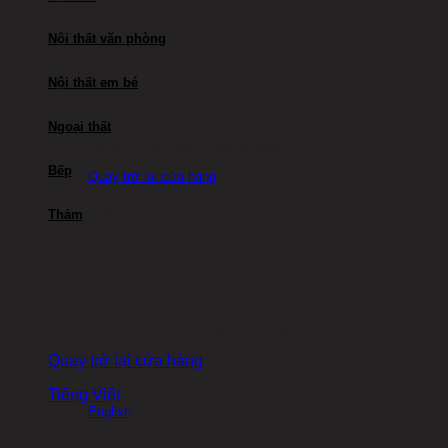
Nội thất văn phòng
Nội thất em bé
Ngoại thất
Chưa có sản phẩm trong giỏ hàng.
Bếp
Quay trở lại cửa hàng
Giỏ hàng
Thảm
Chưa có sản phẩm trong giỏ hàng.
Quay trở lại cửa hàng
Tiếng Việt
English