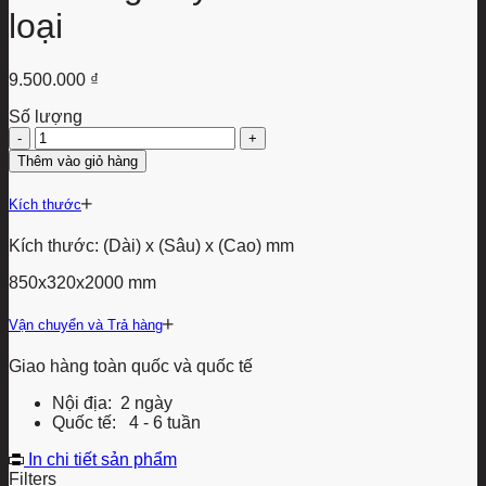
loại
9.500.000
₫
Số lượng
Tủ
trưng
Thêm vào giỏ hàng
bày
Oslo
Kích thước
cánh
kim
Kích thước: (Dài) x (Sâu) x (Cao) mm
loại
số
850x320x2000 mm
lượng
Vận chuyển và Trả hàng
Giao hàng toàn quốc và quốc tế
Nội địa: 2 ngày
Quốc tế: 4 - 6 tuần
In chi tiết sản phẩm
Filters